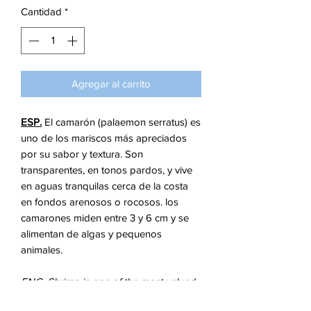
Cantidad
*
Agregar al carrito
ESP.
El camarón (palaemon serratus) es
uno de los mariscos más apreciados
por su sabor y textura. Son
transparentes, en tonos pardos, y vive
en aguas tranquilas cerca de la costa
en fondos arenosos o rocosos. los
camarones miden entre 3 y 6 cm y se
alimentan de algas y pequenos
animales.
ENG.
Shrimp is one of the most valued
seafood in cuisine due to his flavor and